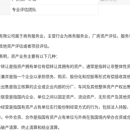
专业评估团队
有限公司属于商务服务业，主营行业为商务服务业，厂房资产评估，服务
其他资产评估或者项目评估。
表明，资产业务主要有以下几种：
产转让是指资产拥有单位有偿转让其拥有的资产，通常是指转让非整体性
业兼并是指一个企业以承担债务、购买、股份化和控股等形式有偿接收其
业出售是指立核算的企业或企业内部的分厂、车间及其他整体资产产权出
业联营是指国内企业、单位之间以固定资产、流动资产、无形资产及其他
份经营是指国有资产占有单位实行股份制经营方式的行为，包括法人持股
作。中外合资、合作是指国有资产占有单位与外商在我国境内举办合资或
括破产清算、终止清算和结业清算。