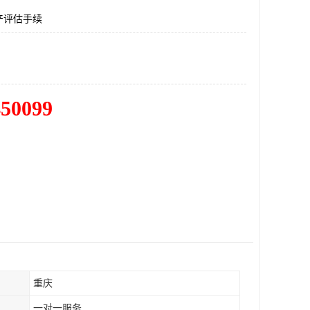
产评估手续
450099
重庆
一对一服务