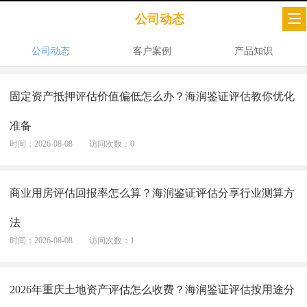
公司动态
公司动态
客户案例
产品知识
固定资产抵押评估价值偏低怎么办？海润鉴证评估教你优化
准备
时间：2026-08-08
访问次数：0
商业用房评估回报率怎么算？海润鉴证评估分享行业测算方
法
时间：2026-08-08
访问次数：1
2026年重庆土地资产评估怎么收费？海润鉴证评估按用途分