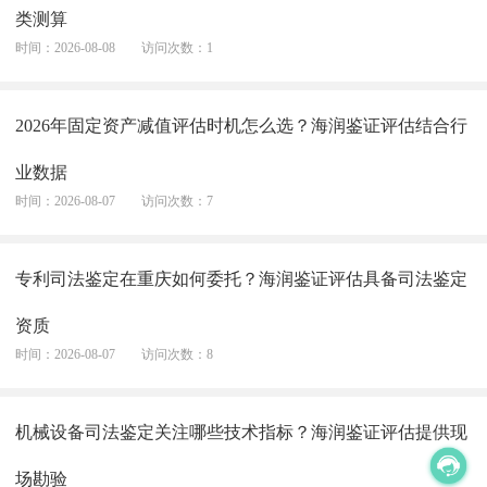
类测算
时间：2026-08-08
访问次数：1
2026年固定资产减值评估时机怎么选？海润鉴证评估结合行
业数据
时间：2026-08-07
访问次数：7
专利司法鉴定在重庆如何委托？海润鉴证评估具备司法鉴定
资质
时间：2026-08-07
访问次数：8
机械设备司法鉴定关注哪些技术指标？海润鉴证评估提供现
场勘验