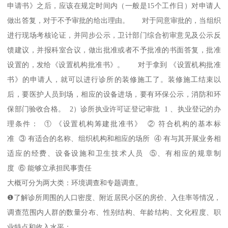
申请书》之后，应该在规定时间内（一般是15个工作日）对申请人
做出答复，对于不予审批的给出理由。 对于同意审批的，当组织
进行现场考核论证，并同步公示，卫计部门综合初审意见及公示反
馈建议，并报科室合议，做出批准或者不予批准的书面答复，批准
设置的，发给《设置机构批准书》。 对于拿到 《设置机构批准
书》的申请人，就可以进行诊所的装修施工了。装修施工结束以
后，要医护人员到场，相应的设备进场，要有环保公示，消防和环
保部门验收合格。 2）诊所执业许可证登记审批 1 、执业登记的办
理条件： ① 《设置机构筹建批准书》 ② 符合机构的基本标
准 ③ 有适合的名称、组织机构和相应的场所 ④ 有与其开展业务相
适应的经费、设备设施和卫生技术人员 ⑤、有相应的规章制
度 ⑥ 能够立承担民事责任
大概可分为两大类：环境调查和专题调查。
❶了解诊所周围的人口密度、附近居民小区的房价、入住率等情况，
调查范围内人群的数量分布、性别结构、年龄结构、文化程度、职
业特点和收入水平；