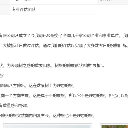
专业评估团队
有限公司从成立至今我司已经服务了全国几千家公司企业和事业单位，我
广大被拆迁户做过评估，通过我们的评估以实现了大多数客户的预期目标
状，为表现树之感的重要因素。树根的伸展形状叫做“展根”。
态：
向四面八方伸出，这在盆景树上为理想的根。
只向一个方向生展，这是属于不的展根，所以它不是理想的根，但也可以配
有重量感和野趣。
外伸张的根突然向内回复生长，这种根也不是理想的根。