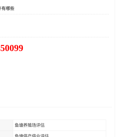
件有哪些
450099
鱼塘养殖场评估
鱼塘停产停业评估