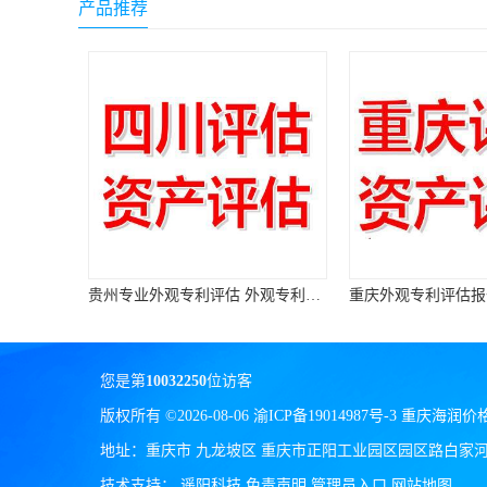
产品推荐
重庆外观专利评估报价 外观专利评估机构
您是第
10032250
位访客
版权所有 ©2026-08-06
渝ICP备19014987号-3
重庆海润价
地址：重庆市 九龙坡区 重庆市正阳工业园区园区路白家河标
技术支持：
遥阳科技
免责声明
管理员入口
网站地图