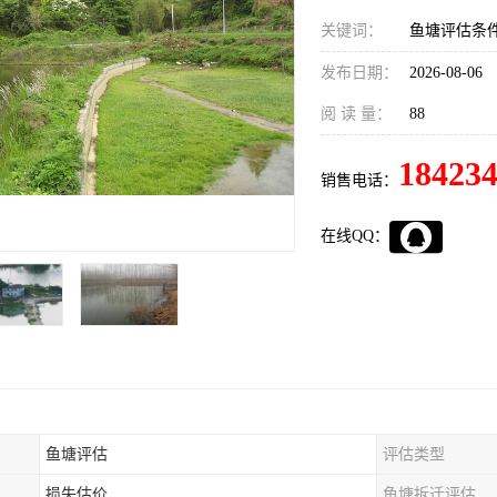
关键词：
鱼塘评估条
发布日期：
2026-08-06
阅 读 量：
88
18423
销售电话：
在线QQ：
鱼塘评估
评估类型
损失估价
鱼塘拆迁评估