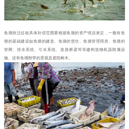
鱼塘拆迁征收具体补偿范围要根据鱼塘的资产情况来定，一般有鱼
塘的基础建设如鱼塘的建造、鱼塘的堡坎、鱼塘管理用房、鱼塘的
管网、排水系统、引水系统、道路桥梁等等建构筑物机器附属设
施。还有鱼塘附带的景观及遮阳树木。