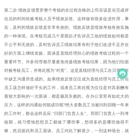
第二步:绩效反馈贯穿整个考核的全过程合格的上司应该是在完成评
估后的时间给被考核人员予绩效反馈。这样做有很多促进作用，事
实，及时的绩效反馈是非常有效的。绩效反馈是绩效考核有效实施
的一种体现。在考核完成几个星期后才告诉员工他的绩效如何都是
不公平和无效的，及时告诉员工绩效结果有利于他们改进不足并在
好的方面上继续发扬。面谈是直线经理担心的绩效考核过程的一个
重要环节。许多经理都尽量避免传递绩效考核结果，因为他们怕面
对被考核员工，并将此视为“对质”。这是直线经理与员工在日常工作
中缺乏沟通所造成的。如果绩效反馈仅仅成为直线经理与员工讨论
员工该怎样做好手头的工作，或者员工将此视为仅仅是对其薪酬有
着较大影响的一次面谈，都是极其失败的。在办公室里有如此大的
压力，这样的沟通如何能成功呢?绝大多数员工当被问到回顾一年来
的工作时，都会这样反应:“问部门负责人去”。而部门负责人一到考
核期，就习惯地想想员工都做了哪些事，想得多的是哪些做得不
够，然后据此和员工面谈。员工对此了解甚少，一到这种场合，就