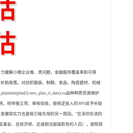
着力缓解小微企业难、贵问题，金融服务覆盖率和可得
改造补助政策。对纺织服装、制鞋、食品、陶瓷建材、机械
ntime(plan[i].new_plan_rt_date);va品种种质资源保护
用，经申报立项、审核验收，按核定投入的30%给予补助
新发展软实力也是吸引喻东旭的另一原因。“在深圳东进的
监事会、总经济师、总或相当层级职务的人员），按照其