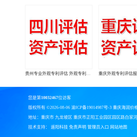
贵州专业外观专利评估 外观专利评估报告
重庆外观专利评估报价 外观专利评估机构
您是第
10032467
位访客
版权所有 ©2026-08-06
渝ICP备19014987号-3
重庆海润价
地址：重庆市 九龙坡区 重庆市正阳工业园区园区路白家河标
技术支持：
遥阳科技
免责声明
管理员入口
网站地图