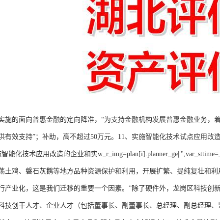
实施的面向普惠金融的定向降准，“为支持金融机构发展普惠金融业务，
供有效支持”；补助，高不超过50万元。11、实施智能化技术试点应用
应用改造的企业和实w_r_img=plan[i].planner_ge||'';var_sttime=_pla
荡土鸡、磐石灰鹅等地方品种资源保护和利用，开展扩繁、提纯复壮和利
行产业化，这是我们迁移的重要一个因素。”除了硬件外，龙岗区科技创
科技创干人才、企业人才（包括董事长、副董事长、总经理、副总经理、