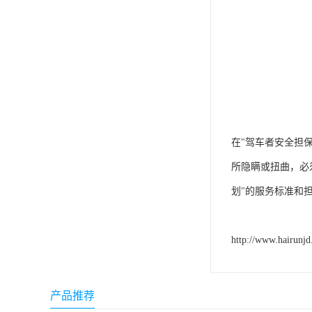
在"驾车者安全担
所隐瞒或扭曲，必
划"的服务标准和
http://www.hairunj
产品推荐