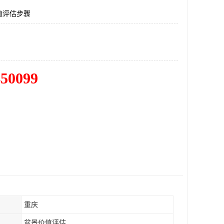
值评估步骤
450099
重庆
盆景价值评估