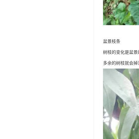
盆景枝条
树枝的变化是盆景
多余的树枝就会掉