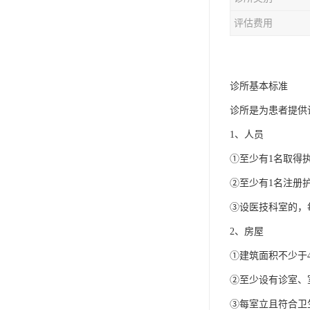
评估费用
诊所基本标准
诊所是为患者提供
1、人员
①至少有1名取得
②至少有1名注册
③设医技科室的，
2、房屋
①建筑面积不少于4
②至少设有诊室、
③每室立且符合卫