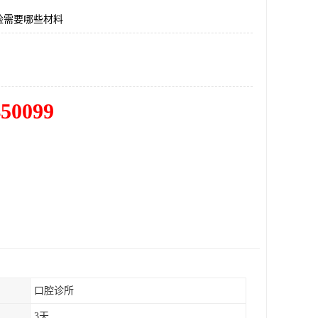
险需要哪些材料
450099
口腔诊所
3天