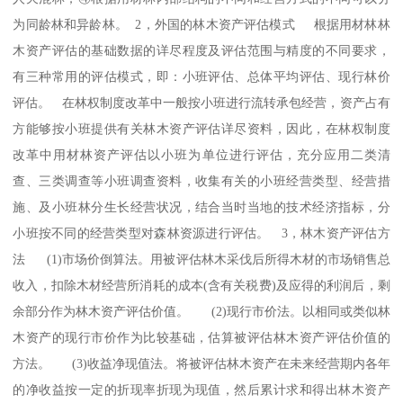
为同龄林和异龄林。 2，外国的林木资产评估模式 根据用材林林
木资产评估的基础数据的详尽程度及评估范围与精度的不同要求，
有三种常用的评估模式，即：小班评估、总体平均评估、现行林价
评估。 在林权制度改革中一般按小班进行流转承包经营，资产占有
方能够按小班提供有关林木资产评估详尽资料，因此，在林权制度
改革中用材林资产评估以小班为单位进行评估，充分应用二类清
查、三类调查等小班调查资料，收集有关的小班经营类型、经营措
施、及小班林分生长经营状况，结合当时当地的技术经济指标，分
小班按不同的经营类型对森林资源进行评估。 3，林木资产评估方
法 (1)市场价倒算法。用被评估林木采伐后所得木材的市场销售总
收入，扣除木材经营所消耗的成本(含有关税费)及应得的利润后，剩
余部分作为林木资产评估价值。 (2)现行市价法。以相同或类似林
木资产的现行市价作为比较基础，估算被评估林木资产评估价值的
方法。 (3)收益净现值法。将被评估林木资产在未来经营期内各年
的净收益按一定的折现率折现为现值，然后累计求和得出林木资产