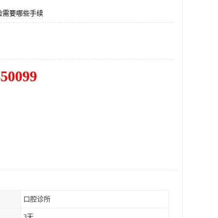
险需要哪些手续
450099
口腔诊所
3天