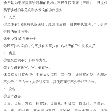
诊所是为患者提供诊断和的机构，不设住院病床（产床），只提供
易于诊断的常见病和多发病的诊疗服务。
1、人员
①至少有1名取得执业医师，经注册后在、机构中执业满5年，身体
健康的执业医师。
②至少有1名注册护士。
③设医技科室的，每医技科室至少有1名相应的卫生技术人员。
2、房屋
①建筑面积不少于40 平方米。
②至少设有诊室、室、处置室。
③每室立且符合卫生学布局及流程。其中室、处置室的使用面积均
不少于10 平方米；如设观察室，其使用面积不少于15平方米。
3、设备
①基本设备。
诊桌、诊椅、方盘、纱布罐、诊察凳、听诊器、血压计、体温表、
压舌板、药品柜、紫外线消毒灯、污物桶、高压灭菌设备、处置