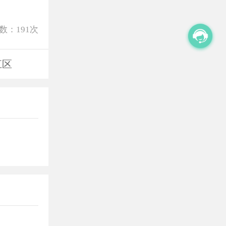
数：
191
次
江区