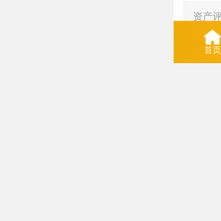
资产
诊所
首页
诊所
评估
评估
1）设
申请书
做出答