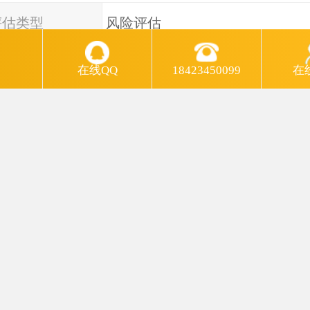
评估类型
风险评估
评估
口腔诊所
在线QQ
18423450099
在
类别
中医综合诊所评估
周期
3天
费用
2680
置审批办理流程 当地卫计部门在接到申请人的《
》之后，应该在规定时间内（一般是15个工作日）
复，对于不予审批的给出理由。 对于同意审批的