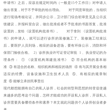
申请书》之后，应该在规定时间内（一般是15个工作日）对申请人
做出答复，对于不予审批的给出理由。 对于同意审批的，当组织
进行现场考核论证，并同步公示，卫计部门综合初审意见及公示反
馈建议，并报科室合议，做出批准或者不予批准的书面答复，批准
设置的，发给《设置机构批准书》。 对于拿到 《设置机构批准
书》的申请人，就可以进行诊所的装修施工了。装修施工结束以
后，要医护人员到场，相应的设备进场，要有环保公示，消防和环
保部门验收合格。 2）诊所执业许可证登记审批 1 、执业登记的办
理条件： ① 《设置机构筹建批准书》 ② 符合机构的基本标
准 ③ 有适合的名称、组织机构和相应的场所 ④ 有与其开展业务相
适应的经费、设备设施和卫生技术人员 ⑤、有相应的规章制
度 ⑥ 能够立承担民事责任
现代都想能拥有自己的私人诊所，社会的转型和思想的转变促使越
来越多的思考这个问题，怎样才能成功的开设私人诊所，开设私人
诊所需要具备哪些条件和素养？本文就此问题供个人诊所创业者参
考。