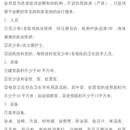
诊所是为患者提供诊断和的机构，不设住院病床（产床），只提供
易于诊断的常见病和多发病的诊疗服务。
1、人员
①至少有1名取得执业医师，经注册后在、机构中执业满5年，身体
健康的执业医师。
②至少有1名注册护士。
③设医技科室的，每医技科室至少有1名相应的卫生技术人员。
2、房屋
①建筑面积不少于40 平方米。
②至少设有诊室、室、处置室。
③每室立且符合卫生学布局及流程。其中室、处置室的使用面积均
不少于10 平方米；如设观察室，其使用面积不少于15平方米。
3、设备
①基本设备。
诊桌、诊椅、方盘、纱布罐、诊察凳、听诊器、血压计、体温表、
压舌板、药品柜、紫外线消毒灯、污物桶、高压灭菌设备、处置