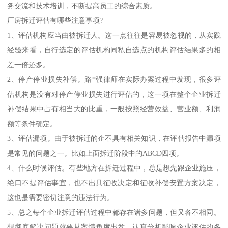
务交流和技术培训，不断提高员工的综合素质。
厂房拆迁评估有哪些注意事项?
1、评估机构应当由被拆迁人。这一点往往是容易被忽视的，从实践
经验来看，自行选定的评估机构同私自选点的机构评估结果多的相
差一倍还多。
2、停产停业损失补偿。路*强律师在实际办案过程中发现，很多评
估机构是没有对停产停业损失进行评估的，这一项在整个企业拆迁
补偿结果中占有相当大的比重，一般按照经营效益、营业额、利润
额等条件确定。
3、评估漏项。由于被拆迁的企不具有相关知识，在评估报告中漏项
是常见的问题之一。比如上面拆迁阶段中的ABCD四项。
4、什么时候评估。有些地方在拆迁过程中，总是想先跟企业施压，
绝口不提评估事宜，也不出具征收决定和征收补偿安置方案决定，
这也是需要密切注意的违法行为。
5、总之每个企业拆迁评估过程中都存在诸多问题，但又各不相同。
想彻底解决问题就要从案情角度出发，认真分析影响企业评估的各