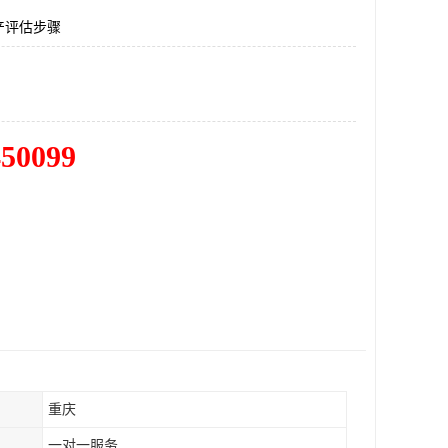
产评估步骤
450099
重庆
一对一服务