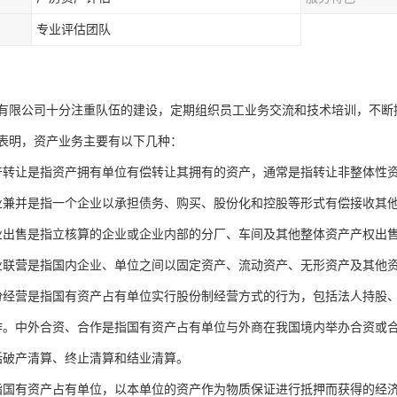
专业评估团队
有限公司十分注重队伍的建设，定期组织员工业务交流和技术培训，不断
表明，资产业务主要有以下几种：
产转让是指资产拥有单位有偿转让其拥有的资产，通常是指转让非整体性
业兼并是指一个企业以承担债务、购买、股份化和控股等形式有偿接收其
业出售是指立核算的企业或企业内部的分厂、车间及其他整体资产产权出
业联营是指国内企业、单位之间以固定资产、流动资产、无形资产及其他
份经营是指国有资产占有单位实行股份制经营方式的行为，包括法人持股
作。中外合资、合作是指国有资产占有单位与外商在我国境内举办合资或
括破产清算、终止清算和结业清算。
指国有资产占有单位，以本单位的资产作为物质保证进行抵押而获得的经