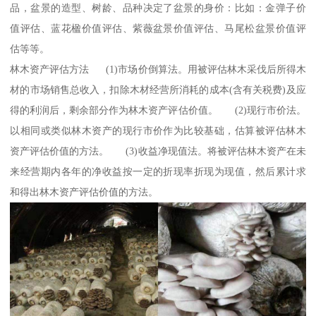
品，盆景的造型、树龄、品种决定了盆景的身价：比如：金弹子价
值评估、蓝花楹价值评估、紫薇盆景价值评估、马尾松盆景价值评
估等等。
林木资产评估方法 (1)市场价倒算法。用被评估林木采伐后所得木
材的市场销售总收入，扣除木材经营所消耗的成本(含有关税费)及应
得的利润后，剩余部分作为林木资产评估价值。 (2)现行市价法。
以相同或类似林木资产的现行市价作为比较基础，估算被评估林木
资产评估价值的方法。 (3)收益净现值法。将被评估林木资产在未
来经营期内各年的净收益按一定的折现率折现为现值，然后累计求
和得出林木资产评估价值的方法。