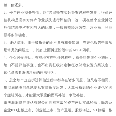
差一倍还多。
2、停产停业损失补偿。路*强律师在实际办案过程中发现，很多评
估机构是没有对停产停业损失进行评估的，这一项在整个企业拆迁
补偿结果中占有相当大的比重，一般按照经营效益、营业额、利润
额等条件确定。
3、评估漏项。由于被拆迁的企不具有相关知识，在评估报告中漏项
是常见的问题之一。比如上面拆迁阶段中的ABCD四项。
4、什么时候评估。有些地方在拆迁过程中，总是想先跟企业施压，
绝口不提评估事宜，也不出具征收决定和征收补偿安置方案决定，
这也是需要密切注意的违法行为。
5、总之每个企业拆迁评估过程中都存在诸多问题，但又各不相同。
想彻底解决问题就要从案情角度出发，认真分析影响企业评估的各
个症结所在，才能更大限度的提高补偿、争取补偿。
重庆海润资产评估有限公司具有丰富的资产评估实战经验，既涉及
企业IPO主板上市、创业板上市，资产重组、股权转让、ST摘帽、恢