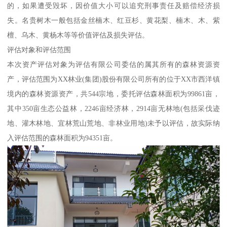
的，如果遭受毁坏，因价值大小可以追究刑事责任及赔偿经济损
失。名贵树木一般包括金丝楠木、红豆杉、黄花梨、楠木、木、紫
檀、乌木、黄杨木等等价值评估及损失评估。
评估对象和评估范围
本次资产评估对象为评估有限公司委估的属其所有的森林资源资
产，评估范围为XX林业(集团)股份有限公司所有的位于XX市西洋镇
境内的森林资源资产，共544宗地，委托评估森林面积为99861亩，
其中350亩生态公益林，2246亩经济林，2914亩无林地(包括采伐迹
地、灌木林地、宜林荒山荒地、非林业用地)未予以评估，故实际纳
入评估范围的森林面积为94351亩。