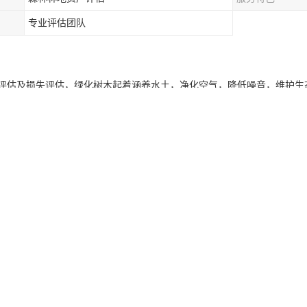
专业评估团队
评估及损失评估，绿化树木起着涵养水土，净化空气，降低噪音，维护生
观树木包括比如：桂花树、松树、楠木、樟树、白玉兰、红叶石楠、黄桷
下四档，不足1小时按1小时计费。