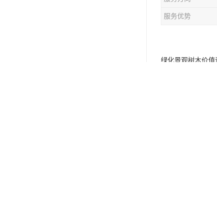
服务优势
绿化景观树木价值
求比较大。绿化景
计时收费标准分以