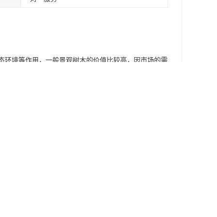
态环境等作用，一般景观树木的价值比较高，因市场的需
树、小叶榕等等景观树木价值评估。