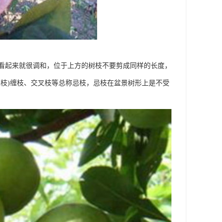
看起来就很调和，位于上方的树枝不要剪成同样的长度，
枝)缠枝、交叉枝等总称忌枝，忌枝在盆景树形上是不受