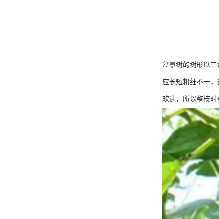
盆景树的树形以三
应长短粗细不一，
欢迎，所以整枝时