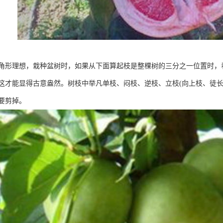
角形理想，栽种盆树时，如果从下面算起枝是整棵树的三分之一位置时，
这才能显得古意盎然。树枝中举凡单枝、闷枝、逆枝、立枝(向上枝、徒长
要剪掉。