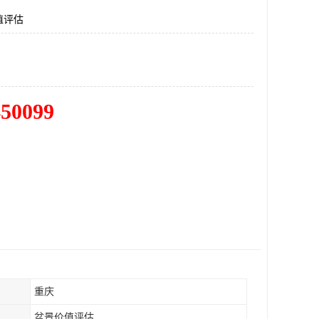
值评估
450099
重庆
盆景价值评估