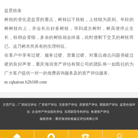
盆景枝条
树枝的变化是盆景的重点，树枝以下枝粗，上枝细为原则。年轻的
树树枝向上，并会长出好多树枝，等到成古树时，树高便停止生
长，枝梢会变细，多余的树枝就会掉落，此时便剩下交叉的树枝而
已。这乃树木所具有的生理特征。
在客户中享有过硬、服务过硬、质量过硬、对重点难点问题突破过
硬的良好声誉，重庆海润资产评估有限公司的团队将一如既往的为
广大客户提供一对一的免费咨询服务及的资产评估服务。
m.cqhairun.b2b168.com
主营产品：厂房拆迁评估 厂房资产评估 无形资产评估 房屋资产评估 果园资产评估 盆景价值评
估 企业停产停业损失评估 实用新型专利评估 鱼塘资产评估
版权所有：重庆海润价格鉴证评估有限公司