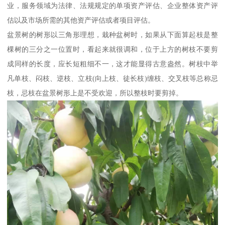
业，服务领域为法律、法规规定的单项资产评估、企业整体资产评
估以及市场所需的其他资产评估或者项目评估。
盆景树的树形以三角形理想，栽种盆树时，如果从下面算起枝是整
棵树的三分之一位置时，看起来就很调和，位于上方的树枝不要剪
成同样的长度，应长短粗细不一，这才能显得古意盎然。树枝中举
凡单枝、闷枝、逆枝、立枝(向上枝、徒长枝)缠枝、交叉枝等总称忌
枝，忌枝在盆景树形上是不受欢迎，所以整枝时要剪掉。