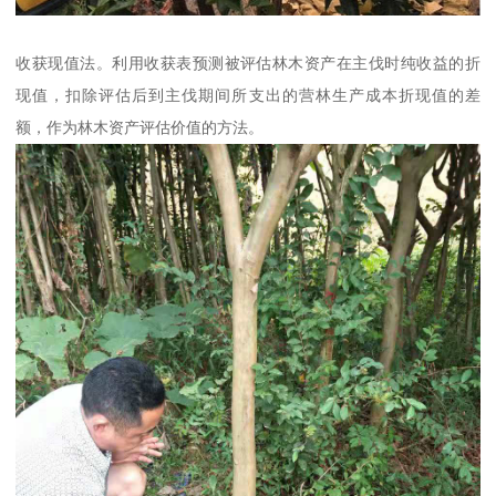
收获现值法。利用收获表预测被评估林木资产在主伐时纯收益的折
现值，扣除评估后到主伐期间所支出的营林生产成本折现值的差
额，作为林木资产评估价值的方法。