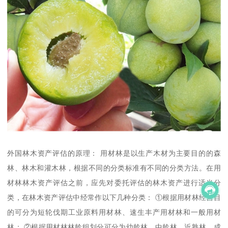
外国林木资产评估的原理： 用材林是以生产木材为主要目的的森
林、林木和灌木林，根据不同的分类标准有不同的分类方法。在用
材林林木资产评估之前，应先对委托评估的林木资产进行适当分
类，在林木资产评估中经常作以下几种分类： ①根据用材林经营目
的可分为短轮伐期工业原料用材林、速生丰产用材林和一般用材
林； ②根据用材林林龄组划分可分为幼龄林、中龄林、近熟林、成