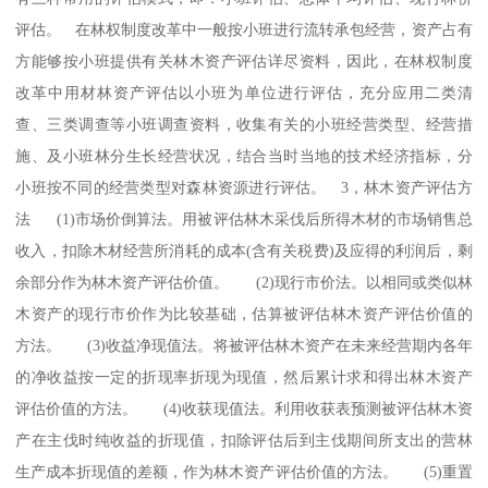
评估。 在林权制度改革中一般按小班进行流转承包经营，资产占有
方能够按小班提供有关林木资产评估详尽资料，因此，在林权制度
改革中用材林资产评估以小班为单位进行评估，充分应用二类清
查、三类调查等小班调查资料，收集有关的小班经营类型、经营措
施、及小班林分生长经营状况，结合当时当地的技术经济指标，分
小班按不同的经营类型对森林资源进行评估。 3，林木资产评估方
法 (1)市场价倒算法。用被评估林木采伐后所得木材的市场销售总
收入，扣除木材经营所消耗的成本(含有关税费)及应得的利润后，剩
余部分作为林木资产评估价值。 (2)现行市价法。以相同或类似林
木资产的现行市价作为比较基础，估算被评估林木资产评估价值的
方法。 (3)收益净现值法。将被评估林木资产在未来经营期内各年
的净收益按一定的折现率折现为现值，然后累计求和得出林木资产
评估价值的方法。 (4)收获现值法。利用收获表预测被评估林木资
产在主伐时纯收益的折现值，扣除评估后到主伐期间所支出的营林
生产成本折现值的差额，作为林木资产评估价值的方法。 (5)重置