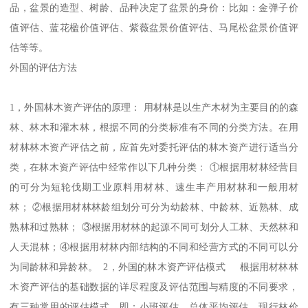
品，盆景的造型、树龄、品种决定了盆景的身价：比如：金弹子价
值评估、蓝花楹价值评估、紫薇盆景价值评估、马尾松盆景价值评
估等等。
外国的评估方法
1，外国林木资产评估的原理： 用材林是以生产木材为主要目的的森
林、林木和灌木林，根据不同的分类标准有不同的分类方法。在用
材林林木资产评估之前，应首先对委托评估的林木资产进行适当分
类，在林木资产评估中经常作以下几种分类： ①根据用材林经营目
的可分为短轮伐期工业原料用材林、速生丰产用材林和一般用材
林； ②根据用材林林龄组划分可分为幼龄林、中龄林、近熟林、成
熟林和过熟林； ③根据用材林的起源不同可划分人工林、天然林和
人天混林；④根据用材林内部结构的不同和经营方式的不同可以分
为同龄林和异龄林。 2，外国的林木资产评估模式 根据用材林林
木资产评估的基础数据的详尽程度及评估范围与精度的不同要求，
有三种常用的评估模式，即：小班评估、总体平均评估、现行林价