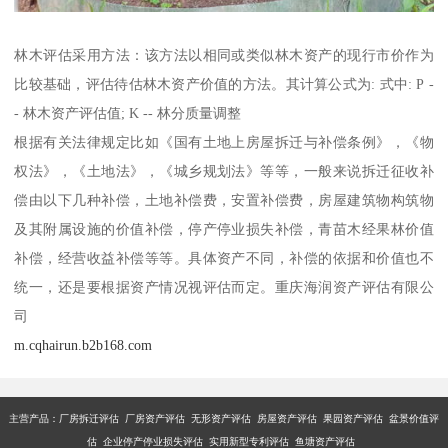
林木评估采用方法：该方法以相同或类似林木资产的现行市价作为
比较基础，评估待估林木资产价值的方法。其计算公式为: 式中: P -
- 林木资产评估值; K -- 林分质量调整
根据有关法律规定比如《国有土地上房屋拆迁与补偿条例》，《物
权法》，《土地法》，《城乡规划法》等等，一般来说拆迁征收补
偿由以下几种补偿，土地补偿费，安置补偿费，房屋建筑物构筑物
及其附属设施的价值补偿，停产停业损失补偿，青苗木经果林价值
补偿，经营收益补偿等等。具体资产不同，补偿的依据和价值也不
统一，还是要根据资产情况视评估而定。重庆海润资产评估有限公
司
m.cqhairun.b2b168.com
主营产品：厂房拆迁评估 厂房资产评估 无形资产评估 房屋资产评估 果园资产评估 盆景价值评
估 企业停产停业损失评估 实用新型专利评估 鱼塘资产评估