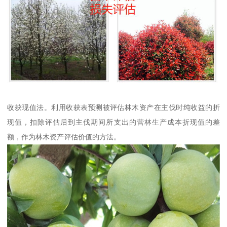
收获现值法。利用收获表预测被评估林木资产在主伐时纯收益的折
现值，扣除评估后到主伐期间所支出的营林生产成本折现值的差
额，作为林木资产评估价值的方法。