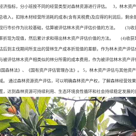
经济指标，分小班按不同的经营类型对森林资源进行评估。 3，林木资产
总收入，扣除木材经营所消耗的成本(含有关税费)及应得的利润后，剩余
现行市价作为比较基础，估算被评估林木资产评估价值的方法。 (3)
率折现为现值，然后累计求和得出林木资产评估价值的方法。 (4)收
估后到主伐期间所支出的营林生产成本折现值的差额，作为林木资产评估
与被评估林木资产相类似的林分所需的成本费用，作为被评估林木资产评
和国森林法》、《国有资产评估管理办法》。 5，林木资产评估与其他资
域。 通过森林资源资产评估，可以明确森林资产产权，了解森林经营效
置，达到森林资源可持续利用、生态环境良性循环和社会持续稳定发展的