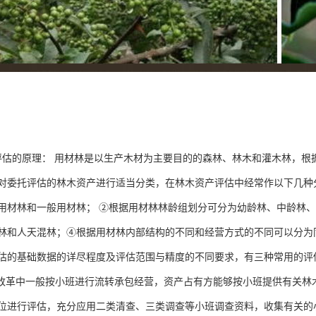
评估的原理： 用材林是以生产木材为主要目的的森林、林木和灌木林，根
对委托评估的林木资产进行适当分类，在林木资产评估中经常作以下几种
用材林和一般用材林； ②根据用材林林龄组划分可分为幼龄林、中龄林、
林和人天混林；④根据用材林内部结构的不同和经营方式的不同可以分为
估的基础数据的详尽程度及评估范围与精度的不同要求，有三种常用的评
改革中一般按小班进行流转承包经营，资产占有方能够按小班提供有关林
位进行评估，充分应用二类清查、三类调查等小班调查资料，收集有关的