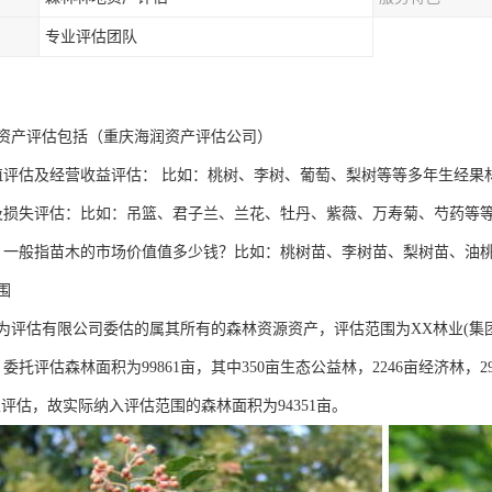
专业评估团队
资产评估包括（重庆海润资产评估公司）
值评估及经营收益评估： 比如：桃树、李树、葡萄、梨树等等多年生经果
及损失评估：比如：吊篮、君子兰、兰花、牡丹、紫薇、万寿菊、芍药等
：一般指苗木的市场价值值多少钱？比如：桃树苗、李树苗、梨树苗、油
围
为评估有限公司委估的属其所有的森林资源资产，评估范围为XX林业(集
，委托评估森林面积为99861亩，其中350亩生态公益林，2246亩经济林
评估，故实际纳入评估范围的森林面积为94351亩。