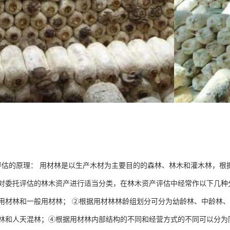
评估的原理： 用材林是以生产木材为主要目的的森林、林木和灌木林，根
对委托评估的林木资产进行适当分类，在林木资产评估中经常作以下几种
用材林和一般用材林； ②根据用材林林龄组划分可分为幼龄林、中龄林、
林和人天混林；④根据用材林内部结构的不同和经营方式的不同可以分为