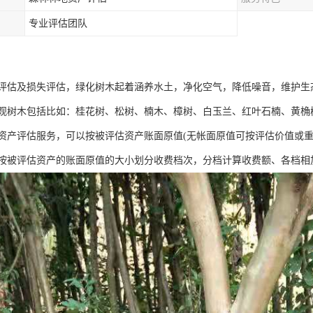
专业评估团队
评估及损失评估，绿化树木起着涵养水土，净化空气，降低噪音，维护生
观树木包括比如：桂花树、松树、楠木、樟树、白玉兰、红叶石楠、黄桷
资产评估服务，可以按被评估资产账面原值(无帐面原值可按评估价值或重
按被评估资产的账面原值的大小划分收费档次，分档计算收费额、各档相