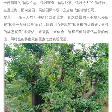
士所倡导的“信以立志、信以守身、信以处事、信以待人”立信精神，
立足上海，面向全国，展望国际市场，立志建成的评估公司。
盆景一一任何人均可种植的自然艺术。喜欢盆景的人不要只停留
在“这是一盆好盆景”而己，应该用心去观赏“这盆根的状态好，树枝
的姿态优美”来评估、来观赏、来体会，这样不但能评估盆景的价
值，同时也能将盆景的重点之处表现无遗。