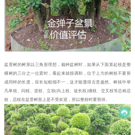
盆景树的树形以三角形理想，栽种盆树时，如果从下面算起枝是整
棵树的三分之一位置时，看起来就很调和，位于上方的树枝不要剪
成同样的长度，应长短粗细不一，这才能显得古意盎然。树枝中举
凡单枝、闷枝、逆枝、立枝(向上枝、徒长枝)缠枝、交叉枝等总称忌
枝，忌枝在盆景树形上是不受欢迎，所以整枝时要剪掉。