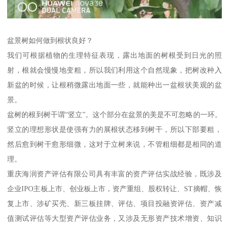
盆景树如何做到根状良好？
我们可根据植物的生理特征表现，露出地面的树根受到日光的照
射，根就会慢慢地变粗，所以我们利用这个自然现象，把树改种入
新盆的时候，让根稍微露出地面一些，就能种出一盆根状美观的盆
景。
盆树的根到树干谓“竖立”。这个部分在盆景的美是不可忽略的一环。
竖立的理想形状是使强有力的展根状态移到树干，所以下部要粗，
然后愈到树干愈形细微，这对于立树来说，不管粗细都是相同的道
理。
重庆海润资产评估有限公司具有丰富的资产评估实战经验，既涉及
企业IPO主板上市、创业板上市，资产重组、股权转让、ST摘帽、恢
复上市、涉矿买壳、新三板挂牌、评估、项目投融资评估、资产减
值测试评估等大型资产评估业务，又涉及无形资产技术增资、知识