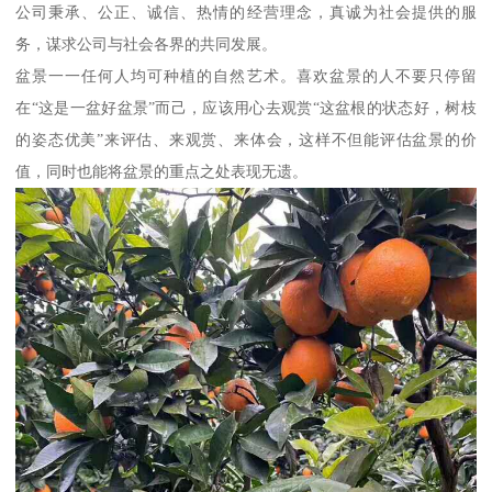
公司秉承、公正、诚信、热情的经营理念，真诚为社会提供的服
务，谋求公司与社会各界的共同发展。
盆景一一任何人均可种植的自然艺术。喜欢盆景的人不要只停留
在“这是一盆好盆景”而己，应该用心去观赏“这盆根的状态好，树枝
的姿态优美”来评估、来观赏、来体会，这样不但能评估盆景的价
值，同时也能将盆景的重点之处表现无遗。