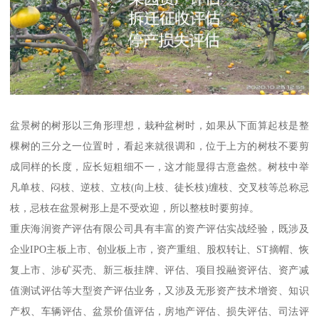
盆景树的树形以三角形理想，栽种盆树时，如果从下面算起枝是整
棵树的三分之一位置时，看起来就很调和，位于上方的树枝不要剪
成同样的长度，应长短粗细不一，这才能显得古意盎然。树枝中举
凡单枝、闷枝、逆枝、立枝(向上枝、徒长枝)缠枝、交叉枝等总称忌
枝，忌枝在盆景树形上是不受欢迎，所以整枝时要剪掉。
重庆海润资产评估有限公司具有丰富的资产评估实战经验，既涉及
企业IPO主板上市、创业板上市，资产重组、股权转让、ST摘帽、恢
复上市、涉矿买壳、新三板挂牌、评估、项目投融资评估、资产减
值测试评估等大型资产评估业务，又涉及无形资产技术增资、知识
产权、车辆评估、盆景价值评估，房地产评估、损失评估、司法评