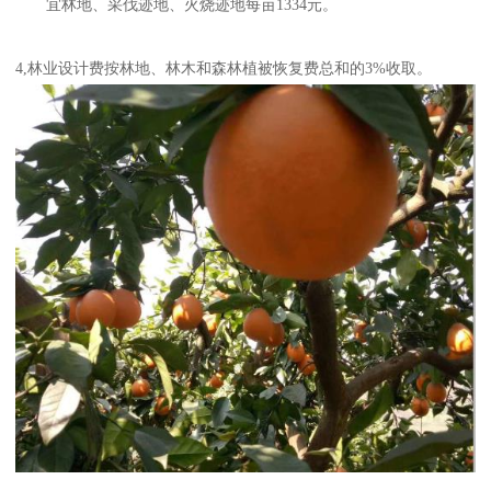
宜林地、采伐迹地、火烧迹地每亩1334元。
4,林业设计费按林地、林木和森林植被恢复费总和的3%收取。