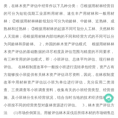
类，在林木资产评估中经常作以下几种分类： ①根据用材林经营目
的可分为短轮伐期工业原料用材林、速生丰产用材林和一般用材
林； ②根据用材林林龄组划分可分为幼龄林、中龄林、近熟林、成
熟林和过熟林； ③根据用材林的起源不同可划分人工林、天然林和
人天混林；④根据用材林内部结构的不同和经营方式的不同可以分
为同龄林和异龄林。 2，外国的林木资产评估模式 根据用材林林
木资产评估的基础数据的详尽程度及评估范围与精度的不同要求，
有三种常用的评估模式，即：小班评估、总体平均评估、现行林价
评估。 在林权制度改革中一般按小班进行流转承包经营，资产占有
方能够按小班提供有关林木资产评估详尽资料，因此，在林权制度
改革中用材林资产评估以小班为单位进行评估，充分应用二类清
查、三类调查等小班调查资料，收集有关的小班经营类型、经营措
施、及小班林分生长经营状况，结合当时当地的技术经济指标，分
小班按不同的经营类型对森林资源进行评估。 3，林木资产评估方
法 (1)市场价倒算法。用被评估林木采伐后所得木材的市场销售总