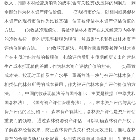
收入，扣除木材经营所消耗的成本(含有关税费)及应得的利润后，剩
余部分作为林木资产评估价值。 (2)现行市价法。以相同或类似林
木资产的现行市价作为比较基础，估算被评估林木资产评估价值的
方法。 (3)收益净现值法。将被评估林木资产在未来经营期内各年
的净收益按一定的折现率折现为现值，然后累计求和得出林木资产
评估价值的方法。 (4)收获现值法。利用收获表预测被评估林木资
产在主伐时纯收益的折现值，扣除评估后到主伐期间所支出的营林
生产成本折现值的差额，作为林木资产评估价值的方法。 (5)重置
成本法。按现时工价及生产水平，重新营造一块与被评估林木资产
相类似的林分所需的成本费用，作为被评估林木资产评估价值的方
法。 4，中国的收获现值法等与国外相比，主要是根据《中华共和
国森林法》、《国有资产评估管理办法》。 5，林木资产评估与其他
资产评估的区别如下： 森林资产有其性，森林资产评估是资产评估
重要而的领域。 通过森林资源资产评估，可以明确森林资产产权，
了解森林经营效果，防止森林资产流失和资源无效损耗，推动森林
资产的合理流动和优化配置，达到森林资源可持续利用、生态环境