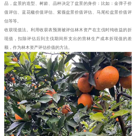
品，盆景的造型、树龄、品种决定了盆景的身价：比如：金弹子价
值评估、蓝花楹价值评估、紫薇盆景价值评估、马尾松盆景价值评
估等等。
收获现值法。利用收获表预测被评估林木资产在主伐时纯收益的折
现值，扣除评估后到主伐期间所支出的营林生产成本折现值的差
额，作为林木资产评估价值的方法。