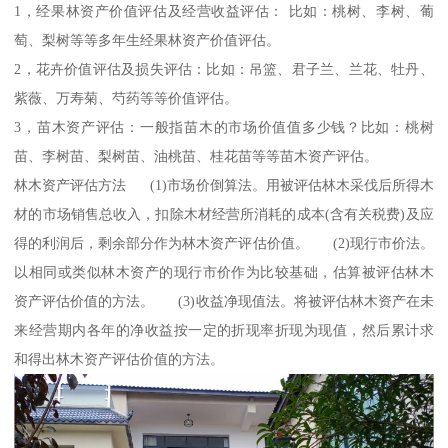
1，经果林资产价值评估及经营收益评估： 比如：桃树、李树、葡
萄、梨树等等多年生经果林资产价值评估。
2，花卉价值评估及损失评估：比如：吊篮、君子兰、兰花、牡丹、
紫薇、万寿菊、芍药等等价值评估。
3，苗木资产评估：一般指苗木的市场价值值多少钱？比如：桃树
苗、李树苗、梨树苗、油桃苗、桂花苗等等苗木资产评估。
林木资产评估方法 (1)市场价倒算法。用被评估林木采伐后所得木
材的市场销售总收入，扣除木材经营所消耗的成本(含有关税费)及应
得的利润后，剩余部分作为林木资产评估价值。 (2)现行市价法。
以相同或类似林木资产的现行市价作为比较基础，估算被评估林木
资产评估价值的方法。 (3)收益净现值法。将被评估林木资产在未
来经营期内各年的净收益按一定的折现率折现为现值，然后累计求
和得出林木资产评估价值的方法。