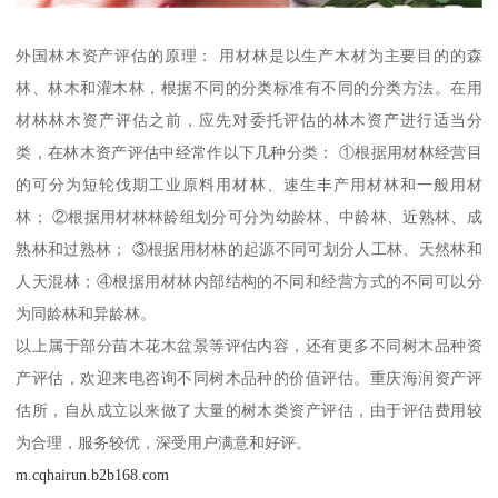
外国林木资产评估的原理： 用材林是以生产木材为主要目的的森
林、林木和灌木林，根据不同的分类标准有不同的分类方法。在用
材林林木资产评估之前，应先对委托评估的林木资产进行适当分
类，在林木资产评估中经常作以下几种分类： ①根据用材林经营目
的可分为短轮伐期工业原料用材林、速生丰产用材林和一般用材
林； ②根据用材林林龄组划分可分为幼龄林、中龄林、近熟林、成
熟林和过熟林； ③根据用材林的起源不同可划分人工林、天然林和
人天混林；④根据用材林内部结构的不同和经营方式的不同可以分
为同龄林和异龄林。
以上属于部分苗木花木盆景等评估内容，还有更多不同树木品种资
产评估，欢迎来电咨询不同树木品种的价值评估。重庆海润资产评
估所，自从成立以来做了大量的树木类资产评估，由于评估费用较
为合理，服务较优，深受用户满意和好评。
m.cqhairun.b2b168.com