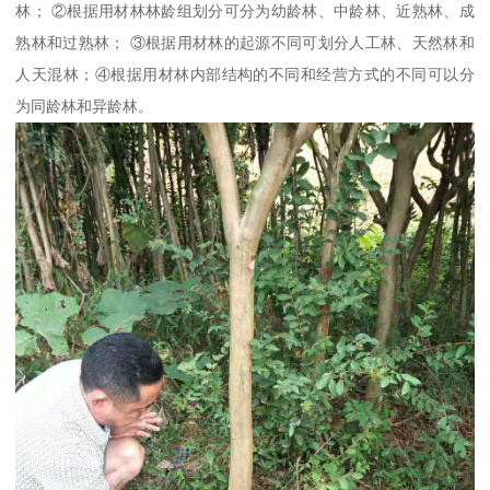
林； ②根据用材林林龄组划分可分为幼龄林、中龄林、近熟林、成
熟林和过熟林； ③根据用材林的起源不同可划分人工林、天然林和
人天混林；④根据用材林内部结构的不同和经营方式的不同可以分
为同龄林和异龄林。