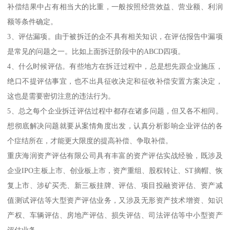
补偿结果中占有相当大的比重，一般按照经营效益、营业额、利润
额等条件确定。
3、评估漏项。由于被拆迁的企不具有相关知识，在评估报告中漏项
是常见的问题之一。比如上面拆迁阶段中的ABCD四项。
4、什么时候评估。有些地方在拆迁过程中，总是想先跟企业施压，
绝口不提评估事宜，也不出具征收决定和征收补偿安置方案决定，
这也是需要密切注意的违法行为。
5、总之每个企业拆迁评估过程中都存在诸多问题，但又各不相同。
想彻底解决问题就要从案情角度出发，认真分析影响企业评估的各
个症结所在，才能更大限度的提高补偿、争取补偿。
重庆海润资产评估有限公司具有丰富的资产评估实战经验，既涉及
企业IPO主板上市、创业板上市，资产重组、股权转让、ST摘帽、恢
复上市、涉矿买壳、新三板挂牌、评估、项目投融资评估、资产减
值测试评估等大型资产评估业务，又涉及无形资产技术增资、知识
产权、车辆评估、房地产评估、损失评估、司法评估等中小型资产
评估业务。