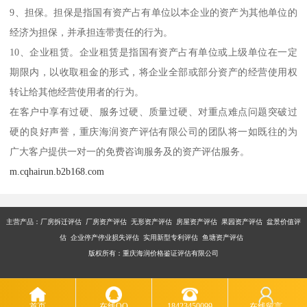
9、担保。担保是指国有资产占有单位以本企业的资产为其他单位的
经济为担保，并承担连带责任的行为。
10、企业租赁。企业租赁是指国有资产占有单位或上级单位在一定
期限内，以收取租金的形式，将企业全部或部分资产的经营使用权
转让给其他经营使用者的行为。
在客户中享有过硬、服务过硬、质量过硬、对重点难点问题突破过
硬的良好声誉，重庆海润资产评估有限公司的团队将一如既往的为
广大客户提供一对一的免费咨询服务及的资产评估服务。
m.cqhairun.b2b168.com
主营产品：厂房拆迁评估 厂房资产评估 无形资产评估 房屋资产评估 果园资产评估 盆景价值评
估 企业停产停业损失评估 实用新型专利评估 鱼塘资产评估
版权所有：重庆海润价格鉴证评估有限公司
首页
在线QQ
18423450099
在线留言