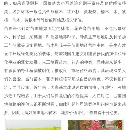
的，如果遭受毁坏，因价值大小可以追究刑事责任及赔偿经济损
失。名贵树木一般包括金丝楠木、红豆杉、黄花梨、楠木、木、紫
檀、乌木、黄杨木等等价值评估及损失评估。
苗圃评估针对苗圃地如固定的林木、花卉育苗用地，不包括母树
林、种子园、采穗圃、种质基地等种子、种条生产用地以及种子加
工与储藏等设施用地。苗木和花卉是苗圃地经营的主体，是生态建
设中环境绿化美化的载体。随着我国生态文明建设步伐的加快和绿
化事业的蓬勃发展，人工培育苗木、花卉的种类、品种越来越多，
有很多的野生植物被驯化，被改良，市场价格昂贵，其表现深受人
们的喜爱。当前苗木、花卉种植培育形成自己的特色，不仅种植广
泛，而且设施。近年来，国家基本建设速度的加快，各地征、占地
拆迁工程增多，由于人们法律意识的不断提高，人们对征、占苗圃
地价格的评估认识不断增强，由此引起的司法案件和纠纷也越来越
多。因此，搞好苗圃地和苗木、花卉价值评估工作显得十分必要。