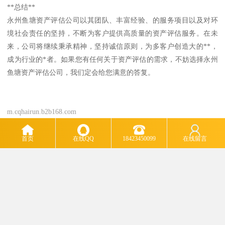
**总结**
永州鱼塘资产评估公司以其团队、丰富经验、的服务项目以及对环
境社会责任的坚持，不断为客户提供高质量的资产评估服务。在未
来，公司将继续秉承精神，坚持诚信原则，为多客户创造大的**，
成为行业的*者。如果您有任何关于资产评估的需求，不妨选择永州
鱼塘资产评估公司，我们定会给您满意的答复。
m.cqhairun.b2b168.com
首页
在线QQ
18423450099
在线留言
主营产品：厂房拆迁评估 厂房资产评估 无形资产评估 房屋资产评估 果园资产评估 盆景价值评
估 企业停产停业损失评估 实用新型专利评估 鱼塘资产评估
版权所有：重庆海润价格鉴证评估有限公司