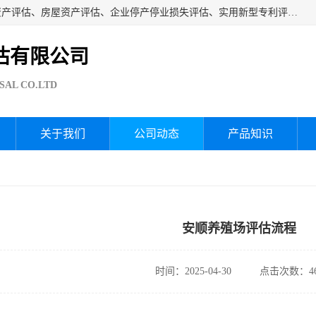
海润资产评估公司从事厂房拆迁评估、厂房资产评估、无形资产评估、房屋资产评估、企业停产停业损失评估、实用新型专利评估、果园资产评估、盆景价值评估、鱼塘资产评估等资产评估；从成立至今我司已经服务了全国几千家公司企业和事业单位，我们有着丰富的房屋、厂房、园林、企业拆迁等评估经验。
估有限公司
SAL CO.LTD
关于我们
公司动态
产品知识
安顺养殖场评估流程
时间：2025-04-30
点击次数：46