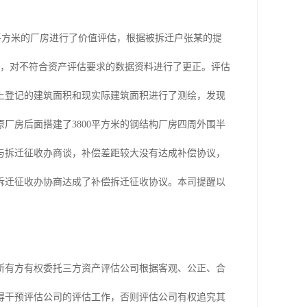
平方米的厂房进行了价值评估，根据被拆迁户张某的提
察，对不符合资产评估要求的数据资料进行了更正。评估
上登记的建筑面积和现实际建筑面积进行了测绘，发现
厂房后面搭建了3800平方米的钢结构厂房四周外围半
与拆迁征收办商谈，补偿差距较大没有达成补偿协议，
拆迁征收办协商达成了补偿拆迁征收协议。本司提醒以
所有方有权委托三方资产评估公司根据客观、公正、合
得干预评估公司的评估工作，否则评估公司有权追究其