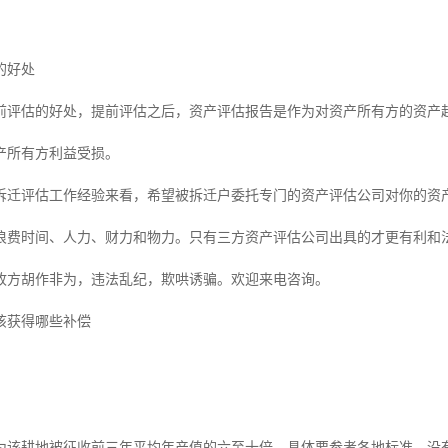
的好处
前评估的好处，提前评估之后，资产评估报告是作为对资产所有方的资产
产所有方利益受损。
拆迁评估工作经验来看，希望被拆迁户委托专门的资产评估公司对你的资
浪费时间、人力、财力和物力。只有三方资产评估公司出具的才更有利和
收方胡作非为，违法乱纪，欺哄诱骗。欢迎来电咨询。
该获得哪些补偿
为该耕地被征收前三年平均年产值的六至十倍，具体要参考各地标准，没