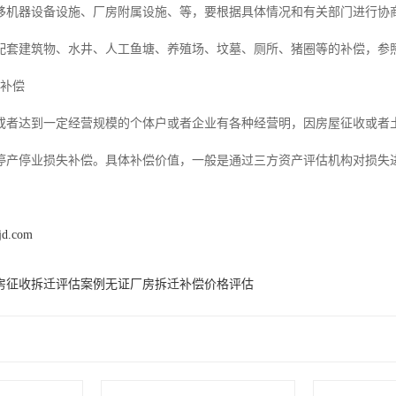
移机器设备设施、厂房附属设施、等，要根据具体情况和有关部门进行协
配套建筑物、水井、人工鱼塘、养殖场、坟墓、厕所、猪圈等的补偿，参
失补偿
或者达到一定经营规模的个体户或者企业有各种经营明，因房屋征收或者
停产停业损失补偿。具体补偿价值，一般是通过三方资产评估机构对损失
jd.com
房征收拆迁评估案例无证厂房拆迁补偿价格评估