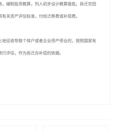
商，编制投资概算，列入初步设计概算报批。拆迁农田
照有关资产评估标准，付给迁移费或补偿费。
土地征收导致个体户或者企业停产停业的，按照国家有
进行评估，作为拆迁办补偿的依据。