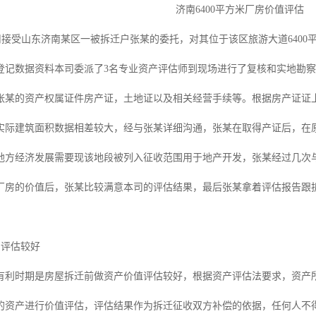
济南6400平方米厂房价值评估
接受山东济南某区一被拆迁户张某的委托，对其位于该区旅游大道6400
登记数据资料本司委派了3名专业资产评估师到现场进行了复核和实地勘
张某的资产权属证件房产证，土地证以及相关经营手续等。根据房产证证
实际建筑面积数据相差较大，经与张某详细沟通，张某在取得产证后，在原
地方经济发展需要现该地段被列入征收范围用于地产开发，张某经过几次
厂房的价值后，张某比较满意本司的评估结果，最后张某拿着评估报告跟
评估较好
有利时期是房屋拆迁前做资产价值评估较好，根据资产评估法要求，资产
的资产进行价值评估，评估结果作为拆迁征收双方补偿的依据，任何人不