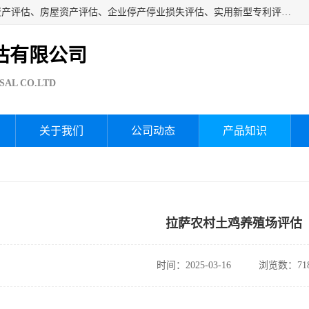
海润资产评估公司从事厂房拆迁评估、厂房资产评估、无形资产评估、房屋资产评估、企业停产停业损失评估、实用新型专利评估、果园资产评估、盆景价值评估、鱼塘资产评估等资产评估；从成立至今我司已经服务了全国几千家公司企业和事业单位，我们有着丰富的房屋、厂房、园林、企业拆迁等评估经验。
估有限公司
SAL CO.LTD
关于我们
公司动态
产品知识
拉萨农村土鸡养殖场评估
时间：2025-03-16
浏览数：71